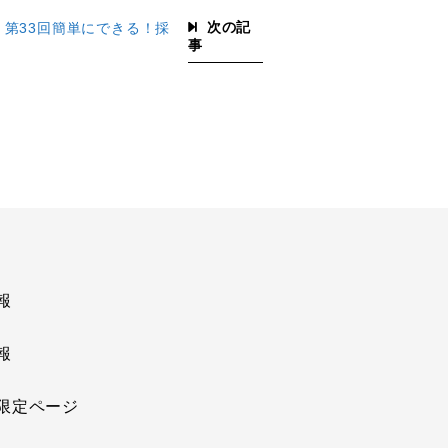
次の記
開】第33回簡単にできる！採
事
報
報
限定ページ