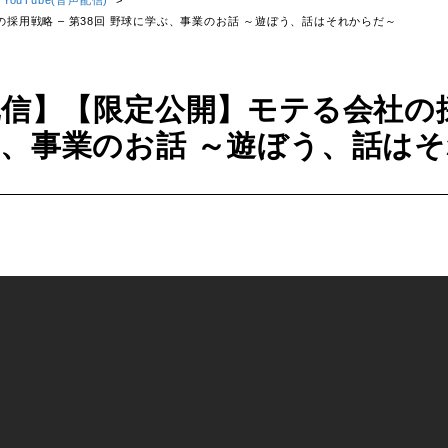
YouTube(音声配信)
>
社の採用戦略 – 第38回 野球に学ぶ、事業のお話 ～遊ぼう、話はそれからだ～
声配信】【限定公開】モテる会社の採
、事業のお話 ～遊ぼう、話は