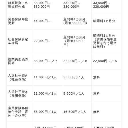
就業規則・各
55,000円～
33,000円～
33,000円～
種規程作成
330,000円
330,000円
330,000円
労働保険年度
顧問料1カ月分
44,000円～
顧問料1カ月分
更新
(最低33,000円)
顧問料1カ月分
顧問料1カ月分
社会保険算定
（労働保険年度
22,000円～
（最低16,500
基礎届
更新を行う場合
円）
は無料）
従業員面談の
33,000円～／ｈ
22,000円～／ｈ
22,000円～／ｈ
同席
入退社手続き
11,000円／1人
5,500円／1人
無料
（社会保険）
入退社手続き
11,000円／1人
5,500円／1人
無料
（雇用保険）
雇用保険各種
給付申請（育
33,000円／1人
16,500円／1人
無料
休・介休等）