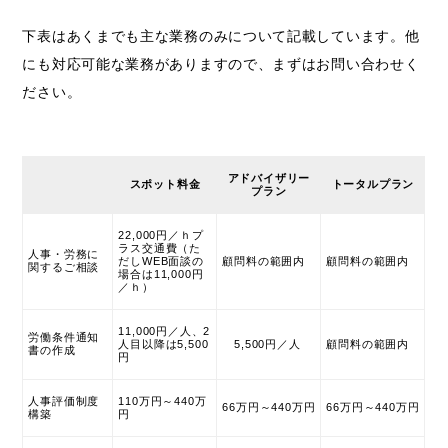
下表はあくまでも主な業務のみについて記載しています。他
にも対応可能な業務がありますので、まずはお問い合わせく
ださい。
アドバイザリー
スポット料金
トータルプラン
プラン
22,000円／ｈプ
ラス交通費（た
人事・労務に
だしWEB面談の
顧問料の範囲内
顧問料の範囲内
関するご相談
場合は11,000円
／ｈ）
11,000円／人、2
労働条件通知
人目以降は5,500
5,500円／人
顧問料の範囲内
書の作成
円
人事評価制度
110万円～440万
66万円～440万円
66万円～440万円
構築
円